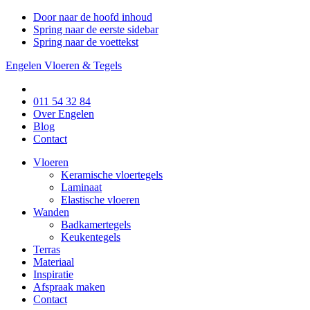
Door naar de hoofd inhoud
Spring naar de eerste sidebar
Spring naar de voettekst
Engelen Vloeren & Tegels
011 54 32 84
Over Engelen
Blog
Contact
Vloeren
Keramische vloertegels
Laminaat
Elastische vloeren
Wanden
Badkamertegels
Keukentegels
Terras
Materiaal
Inspiratie
Afspraak maken
Contact