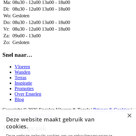
Ma:
08u30 - 12u00
13u00 - 18u00
Di:
08u30 - 12u00
13u00 - 18u00
Wo:
Gesloten
Do:
08u30 - 12u00
13u00 - 18u00
Vr:
08u30 - 12u00
13u00 - 18u00
Za:
09u00 - 13u00
Zo:
Gesloten
Snel naar…
Vloeren
Wanden
Terras
Inspiratie
Promoties
Over Engelen
Blog
Copyright © 2026 Engelen Vloeren & Tegels |
Privacy & Cookies
|
×
Coemans.com Webdesign
Deze website maakt gebruik van
cookies.
1uur afspraak
Deze website gebruikt cookies om uw gebruikerservaring te