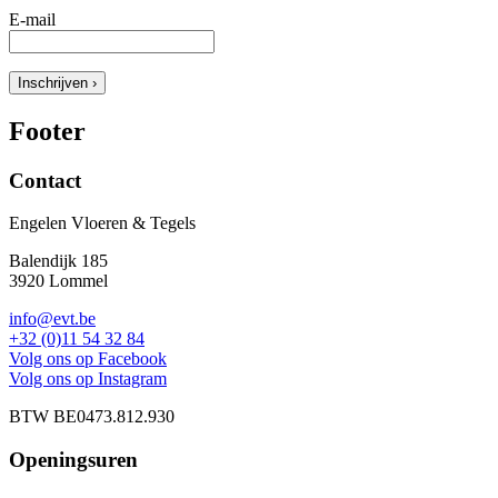
E-mail
Inschrijven ›
Footer
Contact
Engelen Vloeren & Tegels
Balendijk 185
3920 Lommel
info@evt.be
+32 (0)11 54 32 84
Volg ons op Facebook
Volg ons op Instagram
BTW BE0473.812.930
Openingsuren